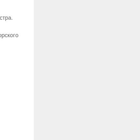
стра.
орского