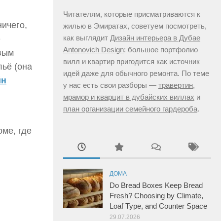
Читателям, которые присматриваются к
ичего,
жилью в Эмиратах, советуем посмотреть,
как выглядит
Дизайн интерьера в Дубае
е
Antonovich Design
: большое портфолио
вым
вилл и квартир пригодится как источник
льё (она
идей даже для обычного ремонта. По теме
йн
у нас есть свои разборы —
травертин,
мрамор и кварцит в дубайских виллах
и
план организации семейного гардероба
.
оме, где
ДОМА
Do Bread Boxes Keep Bread
Fresh? Choosing by Climate,
Loaf Type, and Counter Space
29.07.2026