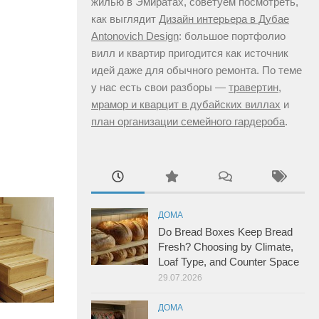
жилью в Эмиратах, советуем посмотреть,
как выглядит
Дизайн интерьера в Дубае
Antonovich Design
: большое портфолио
вилл и квартир пригодится как источник
идей даже для обычного ремонта. По теме
у нас есть свои разборы —
травертин,
мрамор и кварцит в дубайских виллах
и
план организации семейного гардероба
.
ДОМА
Do Bread Boxes Keep Bread
Fresh? Choosing by Climate,
Loaf Type, and Counter Space
29.07.2026
ДОМА