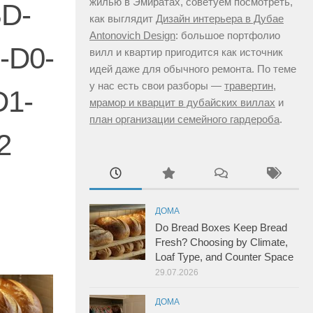
жилью в Эмиратах, советуем посмотреть,
BD-
как выглядит
Дизайн интерьера в Дубае
Antonovich Design
: большое портфолио
-D0-
вилл и квартир пригодится как источник
идей даже для обычного ремонта. По теме
у нас есть свои разборы —
травертин,
D1-
мрамор и кварцит в дубайских виллах
и
план организации семейного гардероба
.
2
ДОМА
Do Bread Boxes Keep Bread
Fresh? Choosing by Climate,
Loaf Type, and Counter Space
29.07.2026
ДОМА