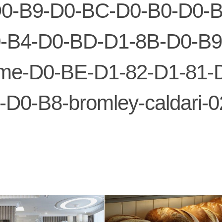
0-B9-D0-BC-D0-B0-D0-
0-B4-D0-BD-D1-8B-D0-B9
me-D0-BE-D1-82-D1-81-
D0-B8-bromley-caldari-0