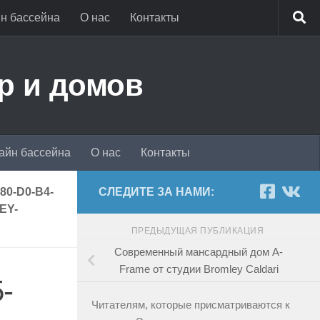
н бассейна
О нас
Контакты
р и домов
айн бассейна
О нас
Контакты
80-D0-B4-
СЛЕДИТЕ ЗА НАМИ:
EY-
ПРЕДЫДУЩАЯ ПУБЛИКАЦИЯ
Современный мансардный дом A-
Frame от студии Bromley Caldari
-
Читателям, которые присматриваются к