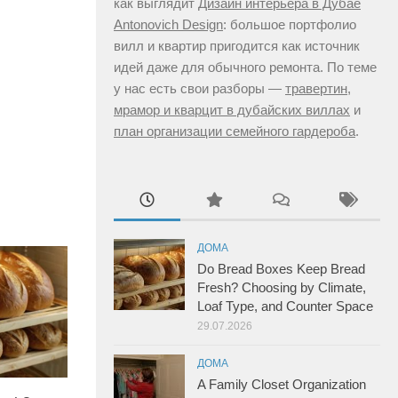
как выглядит
Дизайн интерьера в Дубае
Antonovich Design
: большое портфолио
вилл и квартир пригодится как источник
идей даже для обычного ремонта. По теме
у нас есть свои разборы —
травертин,
мрамор и кварцит в дубайских виллах
и
план организации семейного гардероба
.
ДОМА
Do Bread Boxes Keep Bread
Fresh? Choosing by Climate,
Loaf Type, and Counter Space
29.07.2026
ДОМА
A Family Closet Organization