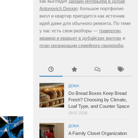
как выглядит
Дизайн интерьера в Дубае
Antonovich Design
: большое портфолио
вилл и квартир пригодится как источник
идей даже для обычного ремонта. По теме
у нас есть свои разборы —
травертин,
мрамор и кварцит в дубайских виллах
и
план организации семейного гардероба
.
ДОМА
Do Bread Boxes Keep Bread
Fresh? Choosing by Climate,
Loaf Type, and Counter Space
29.07.2026
ДОМА
A Family Closet Organization