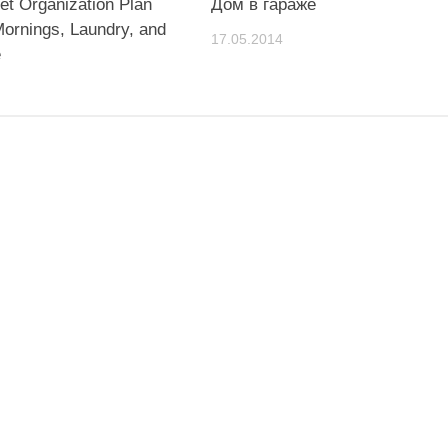
et Organization Plan
Дом в гараже
Mornings, Laundry, and
17.05.2014
e