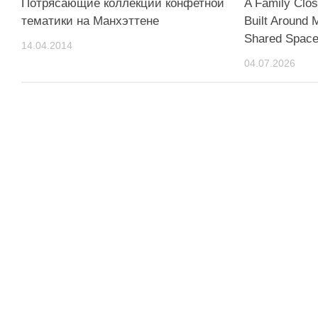
Потрясающие коллекции конфетной
A Family Clos
тематики на Манхэттене
Built Around 
Shared Spac
14.04.2014
04.07.2026