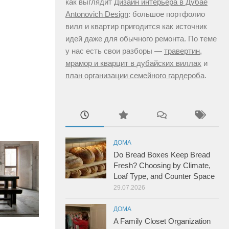
как выглядит
Дизайн интерьера в Дубае
Antonovich Design
: большое портфолио
вилл и квартир пригодится как источник
идей даже для обычного ремонта. По теме
у нас есть свои разборы —
травертин,
мрамор и кварцит в дубайских виллах
и
план организации семейного гардероба
.
ДОМА
Do Bread Boxes Keep Bread
Fresh? Choosing by Climate,
Loaf Type, and Counter Space
29.07.2026
ДОМА
A Family Closet Organization