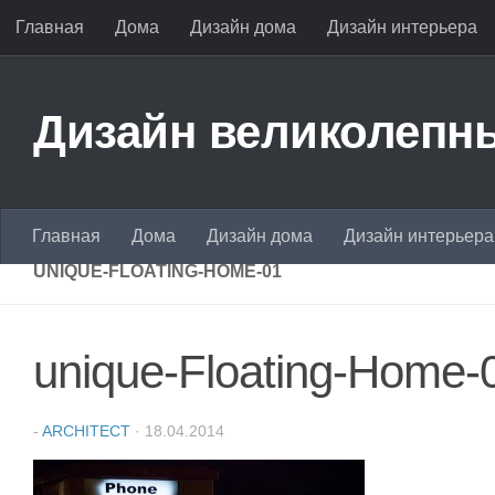
Главная
Дома
Дизайн дома
Дизайн интерьера
Перейти к содержимому
Дизайн великолепны
Главная
Дома
Дизайн дома
Дизайн интерьера
UNIQUE-FLOATING-HOME-01
unique-Floating-Home-
-
ARCHITECT
·
18.04.2014