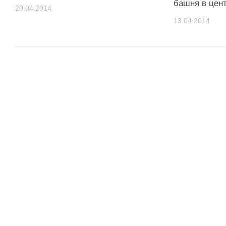
башня в цен
20.04.2014
13.04.2014