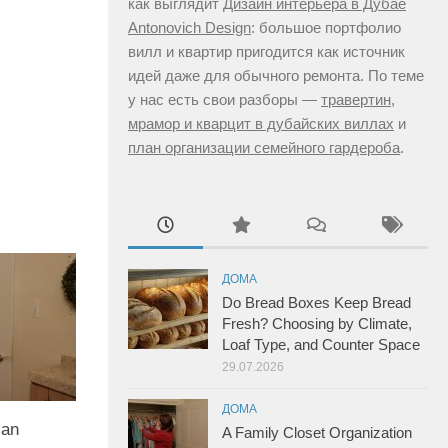
как выглядит
Дизайн интерьера в Дубае
Antonovich Design
: большое портфолио
вилл и квартир пригодится как источник
идей даже для обычного ремонта. По теме
у нас есть свои разборы —
травертин,
мрамор и кварцит в дубайских виллах
и
план организации семейного гардероба
.
ДОМА
Do Bread Boxes Keep Bread
Fresh? Choosing by Climate,
Loaf Type, and Counter Space
29.07.2026
ДОМА
lan
A Family Closet Organization