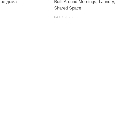
тре дома
Built Around Mornings, Laundry
Shared Space
04.07.2026