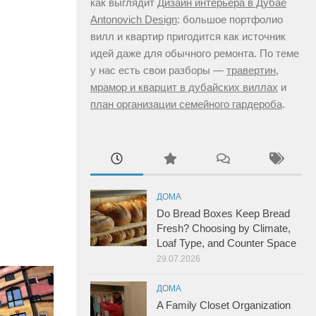
как выглядит
Дизайн интерьера в Дубае
Antonovich Design
: большое портфолио
вилл и квартир пригодится как источник
идей даже для обычного ремонта. По теме
у нас есть свои разборы —
травертин,
мрамор и кварцит в дубайских виллах
и
план организации семейного гардероба
.
ДОМА
Do Bread Boxes Keep Bread
Fresh? Choosing by Climate,
Loaf Type, and Counter Space
29.07.2026
ДОМА
A Family Closet Organization