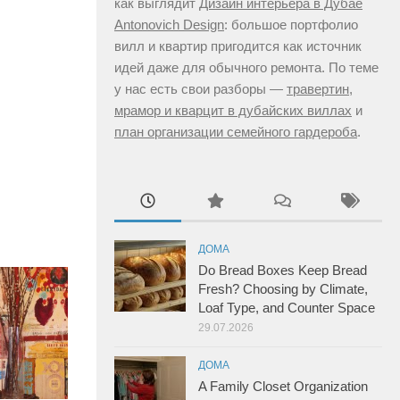
как выглядит
Дизайн интерьера в Дубае
Antonovich Design
: большое портфолио
вилл и квартир пригодится как источник
идей даже для обычного ремонта. По теме
у нас есть свои разборы —
травертин,
мрамор и кварцит в дубайских виллах
и
план организации семейного гардероба
.
ДОМА
Do Bread Boxes Keep Bread
Fresh? Choosing by Climate,
Loaf Type, and Counter Space
29.07.2026
ДОМА
A Family Closet Organization