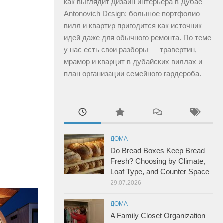
как выглядит
Дизайн интерьера в Дубае
Antonovich Design
: большое портфолио
вилл и квартир пригодится как источник
идей даже для обычного ремонта. По теме
у нас есть свои разборы —
травертин,
мрамор и кварцит в дубайских виллах
и
план организации семейного гардероба
.
ДОМА
Do Bread Boxes Keep Bread
Fresh? Choosing by Climate,
Loaf Type, and Counter Space
29.07.2026
ДОМА
A Family Closet Organization